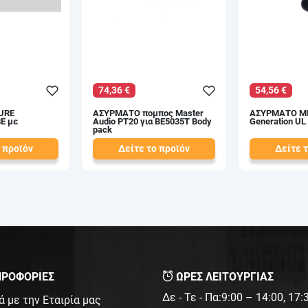
74,36 €
54,56 €
URE
ΑΣΥΡΜΑΤΟ πομπος Master
ΑΣΥΡΜΑΤΟ Μ
E με
Audio PT20 για BE5035T Body
Generation UL
pack
 προϊόν
Δείτε το προϊόν
Δείτε 
84,50 €
62,00 €
test
False
test
False
ΡΟΦΟΡΙΕΣ
ΩΡΕΣ ΛΕΙΤΟΥΡΓΙΑΣ
Δε - Τε - Πα:9:00 – 14:00, 17
ά με την Εταιρία μας