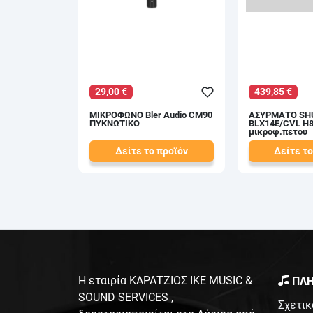
29,00 €
439,85 €
ΜΙΚΡΟΦΩΝΟ Bler Audio CM90
ΑΣΥΡΜΑΤΟ SH
ΠΥΚΝΩΤΙΚΟ
BLX14E/CVL H8
μικροφ.πετου
Δείτε το προϊόν
Δείτε το
31,50 €
463,00 €
test
False
test
False
Η εταιρία ΚΑΡΑΤΖΙΟΣ ΙΚΕ MUSIC &
ΠΛΗ
SOUND SERVICES ,
Σχετικ