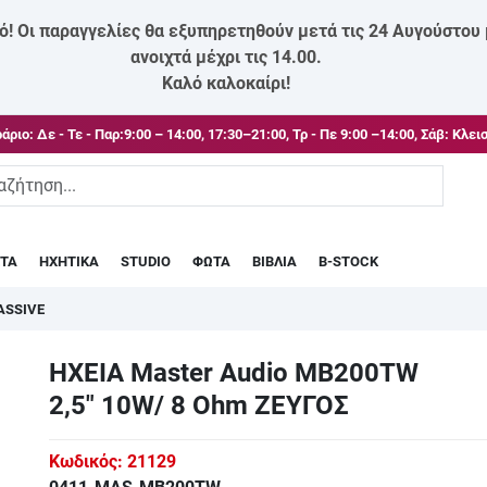
ό! Οι παραγγελίες θα εξυπηρετηθούν μετά τις 24 Αυγούστου
ανοιχτά μέχρι τις 14.00.
Καλό καλοκαίρι!
άριο:
Δε - Τε - Παρ:9:00 – 14:00, 17:30–21:00, Τρ - Πε 9:00 –14:00, Σάβ: Κλει
ΣΤΑ
ΗΧΗΤΙΚΑ
STUDIO
ΦΩΤΑ
ΒΙΒΛΙΑ
B-STOCK
ASSIVE
ΗΧΕΙΑ Master Audio MB200TW
2,5" 10W/ 8 Ohm ΖΕΥΓΟΣ
Κωδικός:
21129