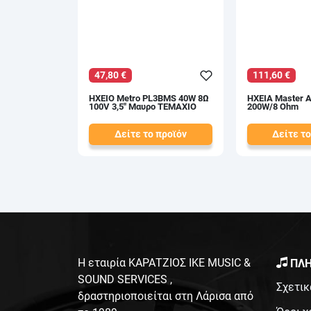
47,80 €
111,60 €
ΗΧΕΙΟ Metro PL3BMS 40W 8Ω
ΗΧΕΙΑ Master A
100V 3,5" Μαυρο ΤΕΜΑΧΙΟ
200W/8 Ohm
Δείτε το προϊόν
Δείτε το
50,00 €
124,00 €
test
False
test
False
Η εταιρία ΚΑΡΑΤΖΙΟΣ ΙΚΕ MUSIC &
ΠΛΗ
SOUND SERVICES ,
Σχετικ
δραστηριοποιείται στη Λάρισα από