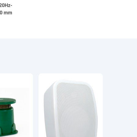
120Hz-
110 mm