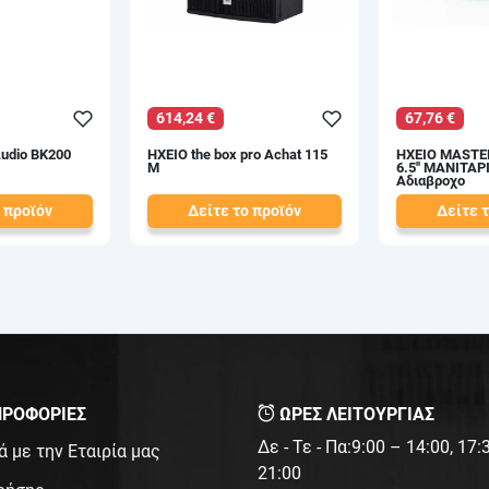
614,24 €
67,76 €
udio BK200
ΗΧΕΙΟ the box pro Achat 115
ΗΧΕΙΟ MASTER
M
6.5'' ΜΑΝΙΤΑ
Αδιαβροχο
 προϊόν
Δείτε το προϊόν
Δείτε 
698,00 €
77,00 €
test
False
test
False
ΡΟΦΟΡΙΕΣ
ΩΡΕΣ ΛΕΙΤΟΥΡΓΙΑΣ
Δε - Τε - Πα:9:00 – 14:00, 17
ά με την Εταιρία μας
21:00