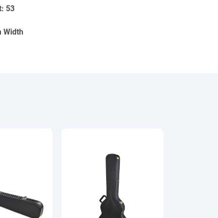
t: 53
m Width