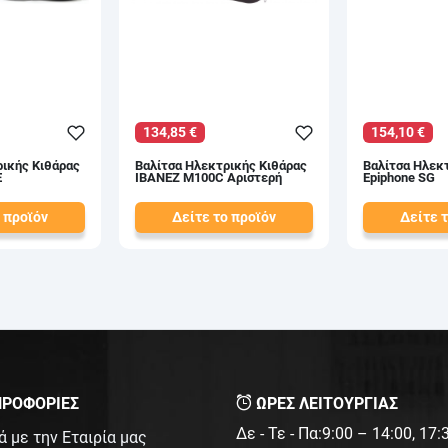
134,85 €
154,10 €
ρικής Κιθάρας
Βαλίτσα Ηλεκτρικής Κιθάρας
Βαλίτσα Ηλεκ
E
IBANEZ M100C Αριστερή
Epiphone SG
 προϊόν
Δείτε το προϊόν
Δείτε 
155,00 €
167,50 €
test
False
test
False
ΡΟΦΟΡΙΕΣ
ΩΡΕΣ ΛΕΙΤΟΥΡΓΙΑΣ
Δε - Τε - Πα:9:00 – 14:00, 17
ά με την Εταιρία μας