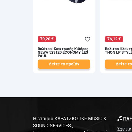
79,20 €
76,12 €
Βαλίτσα Ηλεκτρικής Κιθάρας
Βαλίτσα Ηλεκτ
GEWA 523120 ECONOMY LES
THON LP STYL
PAUL
Δείτε το προϊόν
Δείτε το
88,00 €
86,50 €
test
False
test
False
Η εταιρία ΚΑΡΑΤΖΙΟΣ ΙΚΕ MUSIC &
ΠΛΗ
SOUND SERVICES ,
Σχετικ