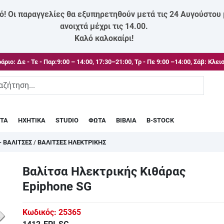
ό! Οι παραγγελίες θα εξυπηρετηθούν μετά τις 24 Αυγούστου
ανοιχτά μέχρι τις 14.00.
Καλό καλοκαίρι!
άριο:
Δε - Τε - Παρ:9:00 – 14:00, 17:30–21:00, Τρ - Πε 9:00 –14:00, Σάβ: Κλει
ΣΤΑ
ΗΧΗΤΙΚΑ
STUDIO
ΦΩΤΑ
ΒΙΒΛΙΑ
B-STOCK
- ΒΑΛΙΤΣΕΣ
/
ΒΑΛΙΤΣΕΣ ΗΛΕΚΤΡΙΚΗΣ
Βαλίτσα Ηλεκτρικής Κιθάρας
Epiphone SG
Κωδικός:
25365