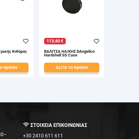
113,40 €
τρικής Κιθάρας
ΒΑΛΙΤΣΑ ΗΛ/ΚΗΣ DAngelico
Hardshell SS Case
το προϊόν
Δείτε το προϊόν
126,00 €
test
False
ΣΤΟΙΧΕΙΑ ΕΠΙΚΟΙΝΩΝΙΑΣ
:30–
+30 2410 611 611