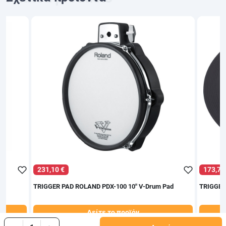
231,10 €
173,70
TRIGGER PAD ROLAND PDX-100 10" V-Drum Pad
TRIGGER
Δείτε το προϊόν