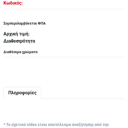
Κωδικός:
ΑΞΕΣΟΥΑΡ - ΑΝΤΑΛΛΑΚΤΙΚΑ ΚΙΘΑΡΑΣ ΜΠΑΣΟΥ
848
Συμπεριλαμβάνεται ΦΠΑ
ΤΕΤΡΑΔΙΑ-DVD-CD
Αρχική τιμή:
Διαθεσιμότητα
Διαθέσιμα χρώματα
Πληροφορίες
* Το σχετικό video είναι αποτέλεσμα αναζήτησης από την