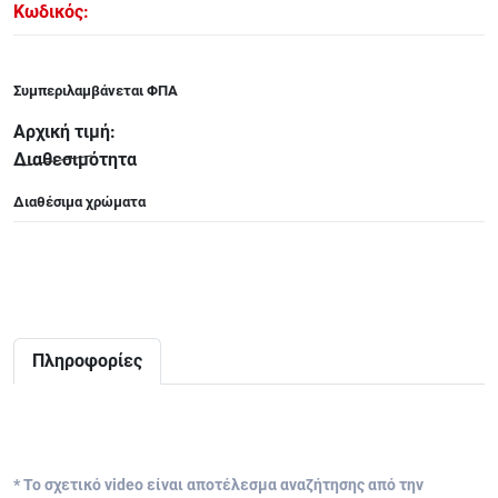
Κωδικός:
ΑΞΕΣΟΥΑΡ - ΑΝΤΑΛΛΑΚΤΙΚΑ ΚΙΘΑΡΑΣ ΜΠΑΣΟΥ
848
Συμπεριλαμβάνεται ΦΠΑ
ΤΕΤΡΑΔΙΑ-DVD-CD
Αρχική τιμή:
Διαθεσιμότητα
Διαθέσιμα χρώματα
Πληροφορίες
* Το σχετικό video είναι αποτέλεσμα αναζήτησης από την