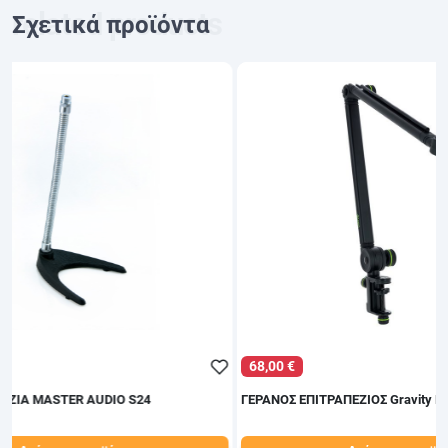
Σχετικά προϊόντα
68,00 €
8,55 €
ΓΕΡΑΝΟΣ ΕΠΙΤΡΑΠΕΖΙΟΣ Gravity MS TBA 01
ΒΑΣΗ ΕΠ