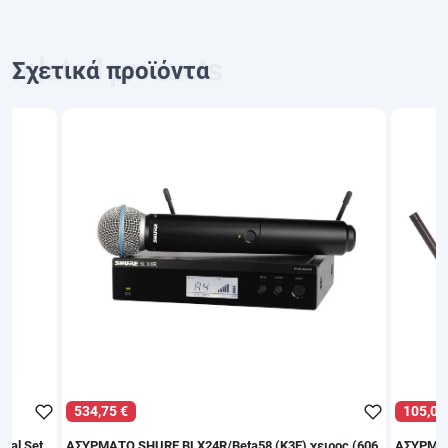
Σχετικά προϊόντα
534,75 €
105,00 €
ΑΣΥΡΜΑΤΟ SHURE BLX24R/Beta58 (K3E) χειρος (606
ΑΣΥΡΜΑΤΟ AKG WMS 