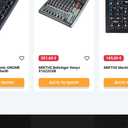
201,60 €
165,00 €
onic GNOME
ΜΙΚΤΗΣ Behringer Xenyx
ΜΙΚΤΗΣ Macki
tooth
X1622USB
 προϊόν
Δείτε το προϊόν
Δείτε 
224,00 €
189,00 €
test
False
test
False