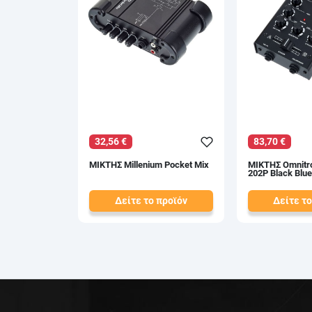
32,56 €
83,70 €
ΜΙΚΤΗΣ Millenium Pocket Mix
ΜΙΚΤΗΣ Omnitr
202P Black Blue
Δείτε το προϊόν
Δείτε το
37,00 €
93,00 €
test
False
test
False