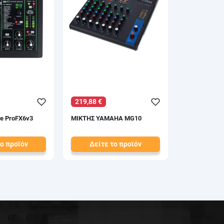
219,88 €
e ProFX6v3
ΜΙΚΤΗΣ YAMAHA MG10
το προϊόν
Δείτε το προϊόν
239,00 €
test
False