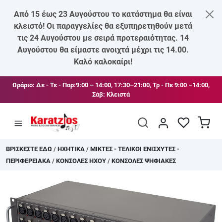
Από 15 έως 23 Αυγούστου το κατάστημα θα είναι
κλειστό! Οι παραγγελίες θα εξυπηρετηθούν μετά
ΑΡΜΟΝΙΑ - SYNTHESIZER
ΚΙΘΑΡΕΣ - ΜΠΑΣΑ
ΠΝΕΥΣΤΑ
DRUMS - ΠΕΡΙΦΕΡΕΙΑΚΑ
ΗΧΕΙΑ
ΜΙΚΡΟΦΩΝΑ
ΦΩΤΑ - ΕΙΚΟΝΑ
ΒΙΒΛΙΑ ΠΙΑΝΟ
ΚΙΘΑΡΕΣ ΗΛΕΚΤΡΙΚΕΣ B-STOCK
τις 24 Αυγούστου με σειρά προτεραιότητας. 14
Αυγούστου θα είμαστε ανοιχτά μέχρι τις 14.00.
Καλό καλοκαίρι!
ΠΙΑΝΑ ΚΛΑΣΙΚΑ - ΑΚΟΡΝΤΕΟΝ
ΠΑΡΑΔΟΣΙΑΚΑ ΕΓΧΟΡΔΑ - ΒΙΟΛΙΑ
ΑΞΕΣΟΥΑΡ ΠΝΕΥΣΤΩΝ
ΚΡΟΥΣΤΑ
ΜΙΚΤΕΣ - ΤΕΛΙΚΟΙ ΕΝΙΣΧΥΤΕΣ - ΠΕΡΙΦΕΡΕΙΑΚΑ
ΚΑΡΤΕΣ ΗΧΟΥ - ΠΕΡΙΦΕΡΕΙΑΚΑ
ΒΙΒΛΙΑ ΑΡΜΟΝΙΟΥ
ΚΟΝΣΟΛΕΣ - ΜΙΚΤΕΣ POWER B-STOCK
Ωράριο:
Δε - Τε - Παρ:9:00 – 14:00, 17:30–21:00, Τρ - Πε 9:00 –14:00,
ΕΝΙΣΧΥΤΕΣ ΟΡΓΑΝΩΝ ΑΞΕΣΟΥΑΡ
ΑΝΑΛΩΣΙΜΑ ΠΝΕΥΣΤΩΝ
ΔΕΡΜΑΤΑ - ΠΙΑΤΙΝΙΑ
ΜΙΚΡΟΦΩΝΑ
ΑΚΟΥΣΤΙΚΑ
ΒΙΒΛΙΑ ΚΙΘΑΡΑΣ
ΠΙΑΝΑ - ΑΚΚΟΡΝΤΕΟΝ B-STOCK
Σάβ: Κλειστά
ΜΑΓΝΗΤΕΣ - ΚΑΨΕΣ
DRUM HARDWARE
ΚΑΛΩΔΙΑ
ΜΟΝΩΤΙΚΑ
843
ΠΝΕΥΣΤΑ B-STOCK
ΠΕΤΑΛ - ΕΦΕ
ΒΥΣΜΑΤΑ - ΑΝΤΑΠΤΟΡΕΣ
844
BΡΙΣΚΕΣΤΕ ΕΔΩ
/
ΗΧΗΤΙΚΑ
/
ΜΙΚΤΕΣ - ΤΕΛΙΚΟΙ ΕΝΙΣΧΥΤΕΣ -
ΠΕΡΙΦΕΡΕΙΑΚΑ
/
ΚΟΝΣΟΛΕΣ ΗΧΟΥ
/
ΚΟΝΣΟΛΕΣ ΨΗΦΙΑΚΕΣ
ΧΟΡΔΕΣ - ΠΕΝΕΣ
ΑΚΟΥΣΤΙΚΑ
ΒΙΒΛΙΑ DRUMS
ΚΟΥΡΔΙΣΤΗΡΙΑ - ΧΡΟΝΟΜΕΤΡΑ
CD - DVD PLAYERS-ΠΡΟΕΝΙΣΧΥΤΕΣ-ΜΑΓΝΗΤΟΦΩΝΑ
ΒΙΒΛΙΑ ΒΙΟΛΙΟΥ
ΚΛΕΙΔΙΑ ΕΓΧΟΡΔΩΝ
ΑΝΤΑΛΛΑΚΤΙΚΑ
ΒΙΒΛΙΑ-ΞΕΝΑ