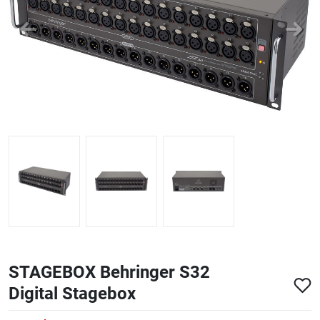
ΑΞΕΣΟΥΑΡ - ΑΝΤΑΛΛΑΚΤΙΚΑ ΚΙΘΑΡΑΣ ΜΠΑΣΟΥ
848
ΤΕΤΡΑΔΙΑ-DVD-CD
STAGEBOX Behringer S32
Digital Stagebox