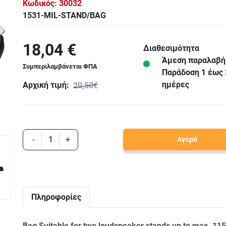
Κωδικός:
30032
1531-MIL-STAND/BAG
18,04 €
Διαθεσιμότητα
Άμεση παραλαβή
Συμπεριλαμβάνεται ΦΠΑ
Παράδoση 1 έως 
ημέρες
Αρχική τιμή:
20,50€
-
+
Αγορά
Πληροφορίες
Bag Suitable for two loudspeaker stands up to max. 11