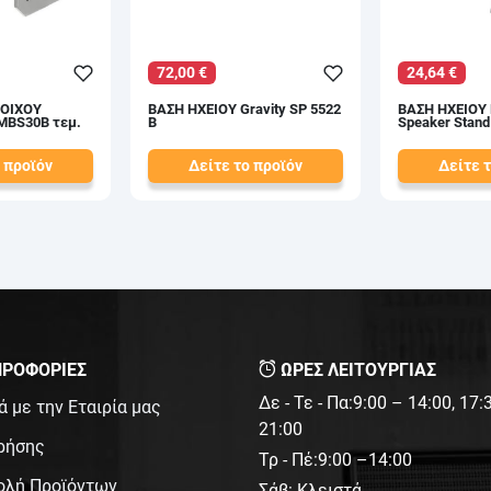
72,00 €
24,64 €
ΤΟΙΧΟΥ
ΒΑΣΗ ΗΧΕΙΟΥ Gravity SP 5522
ΒΑΣΗ ΗΧΕΙΟΥ 
MBS30B τεμ.
B
Speaker Stand 
 προϊόν
Δείτε το προϊόν
Δείτε 
80,00 €
28,00 €
test
False
test
False
ΡΟΦΟΡΙΕΣ
ΩΡΕΣ ΛΕΙΤΟΥΡΓΙΑΣ
Δε - Τε - Πα:9:00 – 14:00, 17
ά με την Εταιρία μας
21:00
ρήσης
Τρ - Πέ:9:00 –14:00
ολή Προϊόντων
Σάβ: Κλειστά