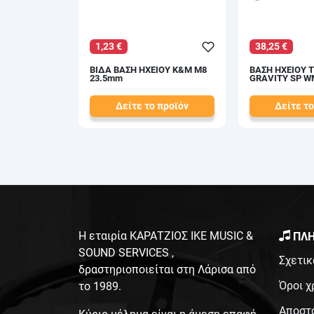
1,23 €
38,25 €
ΒΙΔΑ ΒΑΣΗ ΗΧΕΙΟΥ K&M M8
ΒΑΣΗ ΗΧΕΙΟΥ 
23.5mm
GRAVITY SP W
Δείτε το προϊόν
Δείτε το
1,40 €
42,50 €
test
False
test
False
Η εταιρία ΚΑΡΑΤΖΙΟΣ ΙΚΕ MUSIC &
ΠΛΗ
SOUND SERVICES ,
Σχετικ
δραστηριοποιείται στη Λάρισα από
Όροι χ
το 1989.
Αποστ