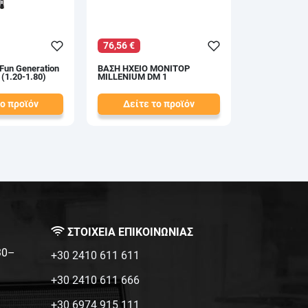
76,56 €
Fun Generation
ΒΑΣΗ ΗΧΕΙΟ ΜΟΝΙΤΟΡ
(1.20-1.80)
MILLENIUM DM 1
το προϊόν
Δείτε το προϊόν
87,00 €
test
False
ΣΤΟΙΧΕΙΑ ΕΠΙΚΟΙΝΩΝΙΑΣ
:30–
+30 2410 611 611
+30 2410 611 666
+30 6974 915 111