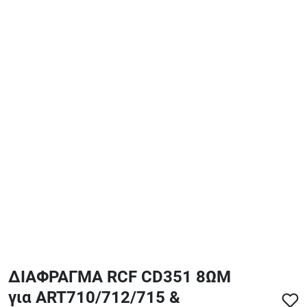
ΑΞΕΣΟΥΑΡ - ΑΝΤΑΛΛΑΚΤΙΚΑ ΚΙΘΑΡΑΣ ΜΠΑΣΟΥ
848
ΤΕΤΡΑΔΙΑ-DVD-CD
ΔΙΑΦΡΑΓΜΑ RCF CD351 8ΩΜ
για ART710/712/715 &