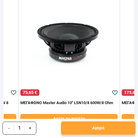
75,65 €
175,63
0W 8
ΜΕΓΑΦΩΝΟ Master Audio 10'' LSN10/8 600W/8 Ohm
ΜΕΓΑΦΩΝ
Δείτε το προϊόν
85,00 €
193,00
-
+
Αγορά
test
False
test
Fa