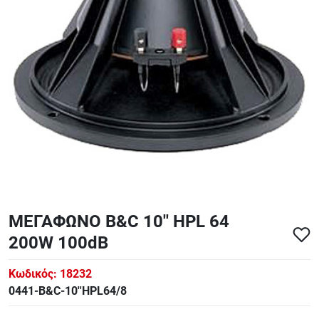
ΑΞΕΣΟΥΑΡ - ΑΝΤΑΛΛΑΚΤΙΚΑ ΚΙΘΑΡΑΣ ΜΠΑΣΟΥ
848
ΤΕΤΡΑΔΙΑ-DVD-CD
ΜΕΓΑΦΩΝΟ B&C 10'' HPL 64
200W 100dB
Κωδικός:
18232
0441-B&C-10''HPL64/8