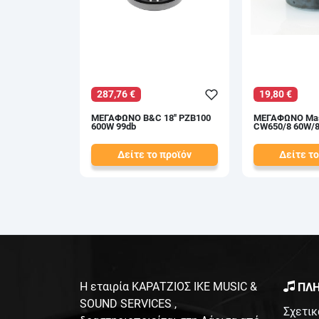
287,76 €
19,80 €
ΜΕΓΑΦΩΝΟ B&C 18'' PZB100
ΜΕΓΑΦΩΝΟ Maste
600W 99db
CW650/8 60W/8
Δείτε το προϊόν
Δείτε το
327,00 €
22,50 €
test
False
test
False
Η εταιρία ΚΑΡΑΤΖΙΟΣ ΙΚΕ MUSIC &
ΠΛΗ
SOUND SERVICES ,
Σχετικ