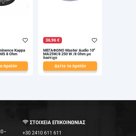
36,96 €
inence Kappa
ΜΕΓΑΦΩΝΟ Master Audio 10''
RMS 8 Ohm
MA25W/8 250 W /8 Ohm με
λαστιχο
το προϊόν
Δείτε το προϊόν
42,00 €
test
False
ΣΤΟΙΧΕΙΑ ΕΠΙΚΟΙΝΩΝΙΑΣ
:30–
+30 2410 611 611