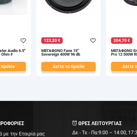
123,20 €
204,70 €
r Audio 6.5''
ΜΕΓΑΦΩΝΟ Fane 15''
ΜΕΓΑΦΩΝΟ Em
 Ohm #
Sovereign 400W 96 db
Pro 12 500W 
 προϊόν
Δείτε το προϊόν
Δείτε 
140,00 €
230,00 €
test
False
test
False
ΡΟΦΟΡΙΕΣ
ΩΡΕΣ ΛΕΙΤΟΥΡΓΙΑΣ
Δε - Τε - Πα:9:00 – 14:00, 17
ά με την Εταιρία μας