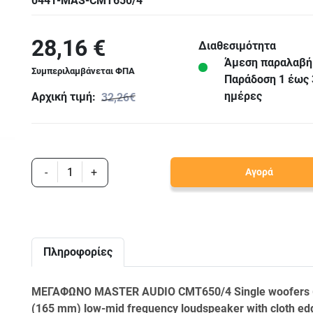
0441-MAS-CMT650/4
28,16 €
Διαθεσιμότητα
Άμεση παραλαβή
Συμπεριλαμβάνεται ΦΠΑ
Παράδoση 1 έως 
ημέρες
Αρχική τιμή:
32,26€
-
+
Αγορά
Πληροφορίες
ΜΕΓΑΦΩΝΟ MASTER AUDIO CMT650/4 Single woofers 
(165 mm) low-mid frequency loudspeaker with cloth ed