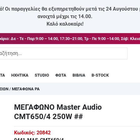
ό! Οι παραγγελίες θα εξυπηρετηθούν μετά τις 24 Αυγούστου
ανοιχτά μέχρι τις 14.00.
Καλό καλοκαίρι!
άριο:
Δε - Τε - Παρ:9:00 – 14:00, 17:30–21:00, Τρ - Πε 9:00 –14:00, Σάβ: Κλει
ΣΤΑ
ΗΧΗΤΙΚΑ
STUDIO
ΦΩΤΑ
ΒΙΒΛΙΑ
B-STOCK
ΕΙΩΝ
/
ΜΕΓΑΦΩΝΑ PA
ΜΕΓΑΦΩΝΟ Master Audio
CMT650/4 250W ##
Κωδικός:
20842