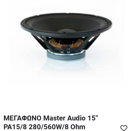
ΑΞΕΣΟΥΑΡ - ΑΝΤΑΛΛΑΚΤΙΚΑ ΚΙΘΑΡΑΣ ΜΠΑΣΟΥ
848
ΤΕΤΡΑΔΙΑ-DVD-CD
ΜΕΓΑΦΩΝΟ Master Audio 15''
PA15/8 280/560W/8 Ohm