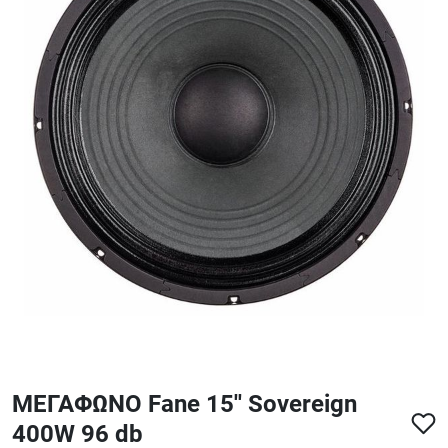
ΑΞΕΣΟΥΑΡ - ΑΝΤΑΛΛΑΚΤΙΚΑ ΚΙΘΑΡΑΣ ΜΠΑΣΟΥ
848
ΤΕΤΡΑΔΙΑ-DVD-CD
ΜΕΓΑΦΩΝΟ Fane 15'' Sovereign
400W 96 db