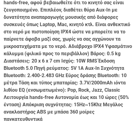
hands-free, αφού βεβαιωθείτε ότι το κινητό σας είναι
ζευγοποιημένο. Επιπλέον, διαθέτει θύρα Aux-In με
δυνατότητα αναπαραγωγής μουσικής από διάφορες
συσκευές όπως Laptop, Mac, κινητό κτλ. Είναι ανθεκτικό
στο νερό με πιστοποίηση IPX4 ώστε να μπορείτε να το
παίρνετε άφοβα μαζί σας, χωρίς να σας αγχώνουν τα
μικροατυχήματα με το νερό. Αδιάβροχο IPX4 Υφασμάτινο
κάλυμμα (φιλικό προς το περιβάλλον) Βάρος: 0.5 kg
Διαστάσεις: 20 x 6 x 7 cm Ισχύς: 10W RMS Έκδοση
Bluetooth 5.0 Πηγή ρεύματος: 5V 1A Aux-In Συχνότητα
Bluetooth: 2.400-2.483 GHz Εύρος δράσης Bluetooth: 10
μέτρα Τάση και τύπος μπαταρίας: 3.7V/2000mAh ιόντα
λιθίου EQ (ενσωματωμένο): Pop, Rock, Jazz, Classic
Λειτουργία hands-free Aυτονομία έως και 10 ώρες (50%
ένταση) Απόκριση συχνότητας: 15Hz~15Khz Mεγάλος
ανακλαστήρας ABS με μπάσα 360 μοίρες
πανκατευθυντικά