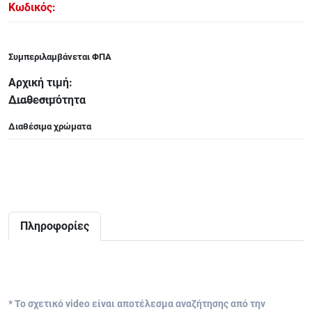
Κωδικός:
ΑΞΕΣΟΥΑΡ - ΑΝΤΑΛΛΑΚΤΙΚΑ ΚΙΘΑΡΑΣ ΜΠΑΣΟΥ
848
Συμπεριλαμβάνεται ΦΠΑ
ΤΕΤΡΑΔΙΑ-DVD-CD
Αρχική τιμή:
Διαθεσιμότητα
Διαθέσιμα χρώματα
Πληροφορίες
* Το σχετικό video είναι αποτέλεσμα αναζήτησης από την