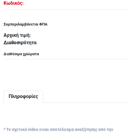
Κωδικός:
ΑΞΕΣΟΥΑΡ - ΑΝΤΑΛΛΑΚΤΙΚΑ ΚΙΘΑΡΑΣ ΜΠΑΣΟΥ
848
Συμπεριλαμβάνεται ΦΠΑ
ΤΕΤΡΑΔΙΑ-DVD-CD
Αρχική τιμή:
Διαθεσιμότητα
Διαθέσιμα χρώματα
Πληροφορίες
* Το σχετικό video είναι αποτέλεσμα αναζήτησης από την