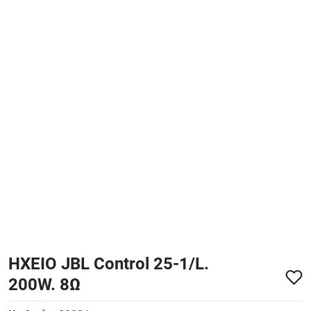
ΑΞΕΣΟΥΑΡ - ΑΝΤΑΛΛΑΚΤΙΚΑ ΚΙΘΑΡΑΣ ΜΠΑΣΟΥ
848
ΤΕΤΡΑΔΙΑ-DVD-CD
ΗΧΕΙΟ JBL Control 25-1/L.
200W. 8Ω