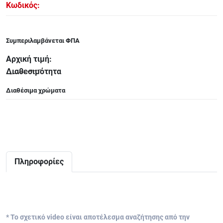
Κωδικός:
ΑΞΕΣΟΥΑΡ - ΑΝΤΑΛΛΑΚΤΙΚΑ ΚΙΘΑΡΑΣ ΜΠΑΣΟΥ
848
Συμπεριλαμβάνεται ΦΠΑ
ΤΕΤΡΑΔΙΑ-DVD-CD
Αρχική τιμή:
Διαθεσιμότητα
Διαθέσιμα χρώματα
Πληροφορίες
* Το σχετικό video είναι αποτέλεσμα αναζήτησης από την