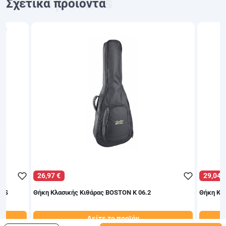
Σχετικά προϊόντα
26,97 €
29,04 
G'S
Θήκη Κλασικής Κιθάρας BOSTON K 06.2
Θήκη Κλ
Δείτε το προϊόν