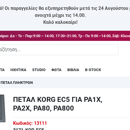
ό! Οι παραγγελίες θα εξυπηρετηθούν μετά τις 24 Αυγούστου
ανοιχτά μέχρι τις 14.00.
Καλό καλοκαίρι!
άριο:
Δε - Τε - Παρ:9:00 – 14:00, 17:30–21:00, Τρ - Πε 9:00 –14:00, Σάβ: Κλει
ΣΤΑ
ΗΧΗΤΙΚΑ
STUDIO
ΦΩΤΑ
ΒΙΒΛΙΑ
B-STOCK
/
ΠΕΤΑΛ ΠΛΗΚΤΡΩΝ
ΠΕΤΑΛ KORG EC5 ΓΙΑ PA1X,
PA2X, PA80, PA800
Κωδικός:
13111