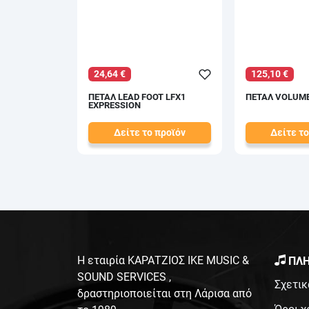
24,64 €
125,10 €
ΠΕΤΑΛ LEAD FOOT LFX1
ΠΕΤΑΛ VOLUME
EXPRESSION
Δείτε το προϊόν
Δείτε το
28,00 €
139,00 €
test
False
test
False
Η εταιρία ΚΑΡΑΤΖΙΟΣ ΙΚΕ MUSIC &
ΠΛΗ
SOUND SERVICES ,
Σχετικ
δραστηριοποιείται στη Λάρισα από