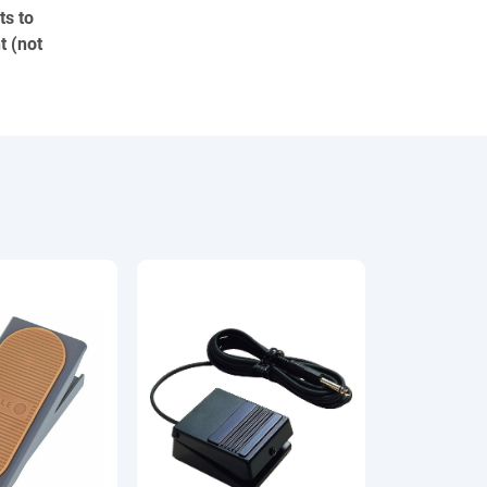
ts to
t (not