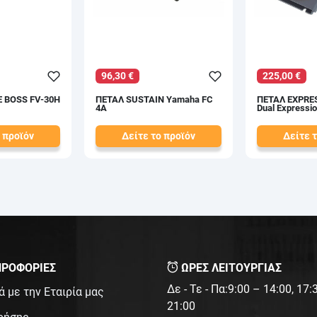
96,30 €
225,00 €
 BOSS FV-30H
ΠΕΤΑΛ SUSTAIN Yamaha FC
ΠΕΤΑΛ EXPRES
4A
Dual Expressi
 προϊόν
Δείτε το προϊόν
Δείτε 
107,00 €
250,00 €
test
False
test
False
ΡΟΦΟΡΙΕΣ
ΩΡΕΣ ΛΕΙΤΟΥΡΓΙΑΣ
Δε - Τε - Πα:9:00 – 14:00, 17
ά με την Εταιρία μας
21:00