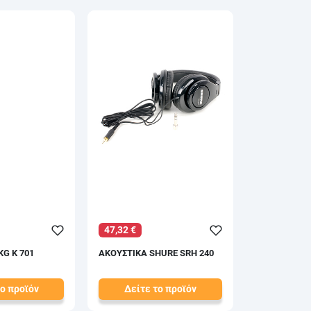
47,32 €
G K 701
ΑΚΟΥΣΤΙΚΑ SHURE SRH 240
το προϊόν
Δείτε το προϊόν
52,43 €