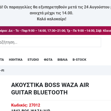
ό! Οι παραγγελίες θα εξυπηρετηθούν μετά τις 24 Αυγούστου
ανοιχτά μέχρι τις 14.00.
Καλό καλοκαίρι!
άριο:
Δε - Τε - Παρ:9:00 – 14:00, 17:30–21:00, Τρ - Πε 9:00 –14:00, Σάβ: Κλει
ΣΤΑ
ΗΧΗΤΙΚΑ
STUDIO
ΦΩΤΑ
ΒΙΒΛΙΑ
B-STOCK
-FI
ΑΚΟΥΣΤΙΚΑ BOSS WAZA AIR
GUITAR BLUETOOTH
Κωδικός:
27012