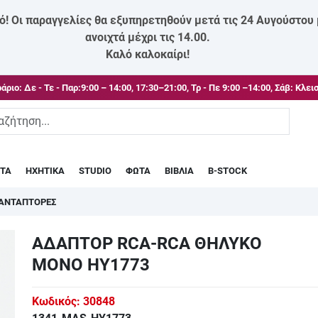
ό! Οι παραγγελίες θα εξυπηρετηθούν μετά τις 24 Αυγούστου
ανοιχτά μέχρι τις 14.00.
Καλό καλοκαίρι!
άριο:
Δε - Τε - Παρ:9:00 – 14:00, 17:30–21:00, Τρ - Πε 9:00 –14:00, Σάβ: Κλει
ΣΤΑ
ΗΧΗΤΙΚΑ
STUDIO
ΦΩΤΑ
ΒΙΒΛΙΑ
B-STOCK
ΑΝΤΑΠΤΟΡΕΣ
ΑΔΑΠΤΟΡ RCA-RCA ΘΗΛΥΚΟ
ΜΟΝΟ HY1773
Κωδικός:
30848