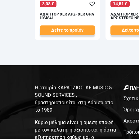
3,08 €
14,51 €
ΑΔΑΠΤΟΡ XLR ΑΡΣ- XLR ΘΗΛ
ΑΔΑΠΤΟΡ XLR 
HY4841
ΑΡΣ STEREO N
Δείτε το προϊόν
Δείτε το
3,50 €
16,12 €
test
False
test
False
Η εταιρία ΚΑΡΑΤΖΙΟΣ ΙΚΕ MUSIC &
ΠΛΗ
SOUND SERVICES ,
Σχετικ
δραστηριοποιείται στη Λάρισα από
Όροι χ
το 1989.
Αποστ
Κύριο μέλημα είναι η άμεση επαφή
με τον πελάτη, η αξιοπιστία, η άρτια
Τρόπο
εξυπηρέτηση καθώς και ο