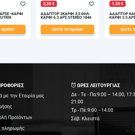
2,20 €
1,30 €
ΑΡΣΕ -ΚΑΡΦΙ
ΑΔΑΠΤΟΡ 2ΚΑΡΦΙ 3,5 ΘΗΛ-
ΑΔΑΠΤΟΡ ΚΑΡ
EUTRIK
ΚΑΡΦΙ 6.3 ΑΡΣ STEREO 1846
ΚΑΡΦΙ 3.5 Α
 προϊόν
Δείτε το προϊόν
Δείτε 
2,20 €
1,30 €
test
False
test
False
ΡΟΦΟΡΙΕΣ
ΩΡΕΣ ΛΕΙΤΟΥΡΓΙΑΣ
Δε - Τε - Πα:9:00 – 14:00, 17
ά με την Εταιρία μας
21:00
ρήσης
Τρ - Πέ:9:00 –14:00
ολή Προϊόντων
Σάβ: Κλειστά
ι πληρωμής