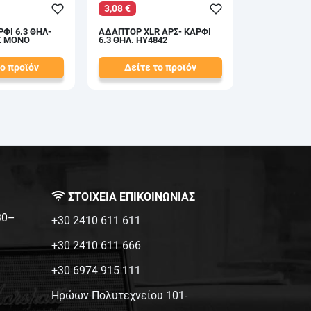
3,08 €
ΦΙ 6.3 ΘΗΛ-
ΑΔΑΠΤΟΡ XLR ΑΡΣ- ΚΑΡΦΙ
ΡΣ MONO
6.3 ΘΗΛ. HY4842
το προϊόν
Δείτε το προϊόν
3,50 €
test
False
ΣΤΟΙΧΕΙΑ ΕΠΙΚΟΙΝΩΝΙΑΣ
:30–
+30 2410 611 611
+30 2410 611 666
+30 6974 915 111
Ηρώων Πολυτεχνείου 101-