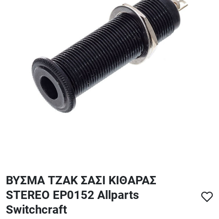
ΑΞΕΣΟΥΑΡ - ΑΝΤΑΛΛΑΚΤΙΚΑ ΚΙΘΑΡΑΣ ΜΠΑΣΟΥ
848
ΤΕΤΡΑΔΙΑ-DVD-CD
ΒΥΣΜΑ ΤΖΑΚ ΣΑΣΙ ΚΙΘΑΡΑΣ
STEREO EP0152 Allparts
Switchcraft