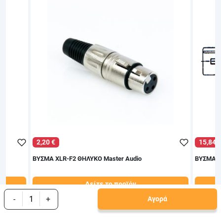
2,20 €
15,84 
F3
ΒΥΣΜΑ XLR-F2 ΘΗΛΥΚΟ Master Audio
ΒΥΣΜΑ X
Δείτε το προϊόν
2,50 €
18,00 €
-
+
Αγορά
test
False
test
Fa