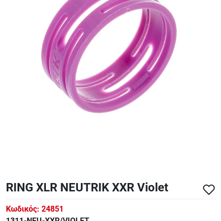
ΑΞΕΣΟΥΑΡ - ΑΝΤΑΛΛΑΚΤΙΚΑ ΚΙΘΑΡΑΣ ΜΠΑΣΟΥ
848
ΤΕΤΡΑΔΙΑ-DVD-CD
RING XLR NEUTRIK XXR Violet
Κωδικός:
24851
1311-NEU-XXR/VIOLET