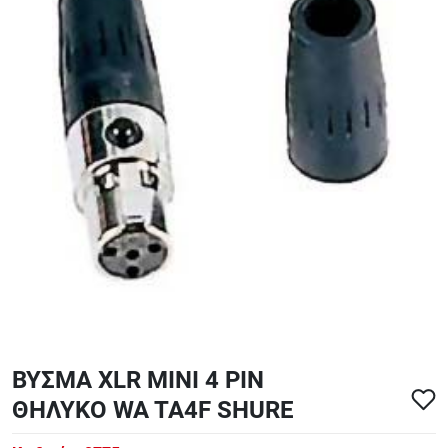
ΑΞΕΣΟΥΑΡ - ΑΝΤΑΛΛΑΚΤΙΚΑ ΚΙΘΑΡΑΣ ΜΠΑΣΟΥ
848
ΤΕΤΡΑΔΙΑ-DVD-CD
ΒΥΣΜΑ XLR MINI 4 PIN
ΘΗΛΥΚΟ WA TA4F SHURE