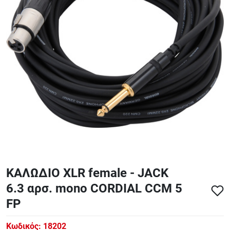
ΑΞΕΣΟΥΑΡ - ΑΝΤΑΛΛΑΚΤΙΚΑ ΚΙΘΑΡΑΣ ΜΠΑΣΟΥ
848
ΤΕΤΡΑΔΙΑ-DVD-CD
ΚΑΛΩΔΙΟ XLR female - JACK
6.3 αρσ. mono CORDIAL CCM 5
FP
Κωδικός:
18202