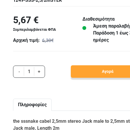
1249-SSS-2,5/2mSTER
5,67 €
Διαθεσιμότητα
Άμεση παραλαβή
Συμπεριλαμβάνεται ΦΠΑ
Παράδoση 1 έως 
ημέρες
Αρχική τιμή:
6,30€
-
+
Αγορά
Πληροφορίες
the sssnake cabel 2,5mm stereo Jack male to 2,5mm s
Jack male, Length 2m