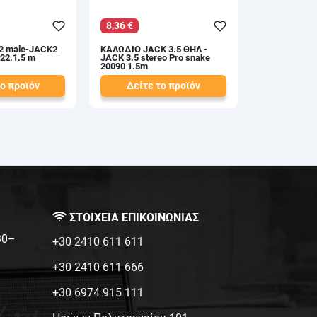
8,36 €
2 male-JACK2
ΚΑΛΩΔΙΟ JACK 3.5 ΘΗΛ -
22.1.5 m
JACK 3.5 stereo Pro snake
20090 1.5m
το προϊόν
Δείτε το προϊόν
9,50 €
test
False
ΣΤΟΙΧΕΙΑ ΕΠΙΚΟΙΝΩΝΙΑΣ
:30–
+30 2410 611 611
+30 2410 611 666
+30 6974 915 111