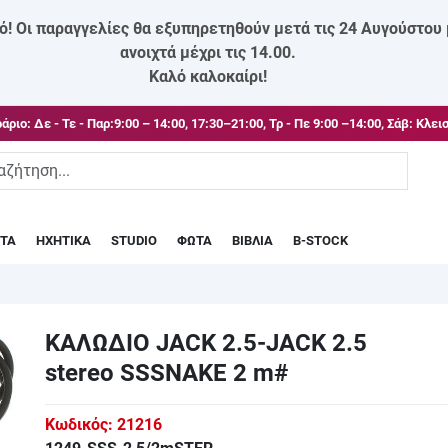
ό! Οι παραγγελίες θα εξυπηρετηθούν μετά τις 24 Αυγούστου
ανοιχτά μέχρι τις 14.00.
Καλό καλοκαίρι!
άριο:
Δε - Τε - Παρ:9:00 – 14:00, 17:30–21:00, Τρ - Πε 9:00 –14:00, Σάβ: Κλει
ΣΤΑ
ΗΧΗΤΙΚΑ
STUDIO
ΦΩΤΑ
ΒΙΒΛΙΑ
B-STOCK
ΚΑΛΩΔΙΟ JACK 2.5-JACK 2.5
stereo SSSNAKE 2 m#
Κωδικός:
21216