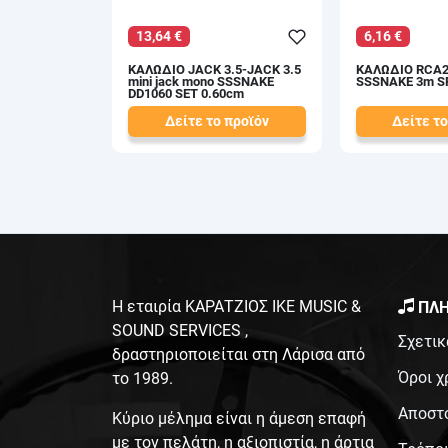
13,64 €
6,16 €
ΚΑΛΩΔΙΟ JACK 3.5-JACK 3.5
ΚΑΛΩΔΙΟ RCA2
mini jack mono SSSNAKE
SSSNAKE 3m S
DD1060 SET 0.60cm
Δείτε το προϊόν
Δείτε το
15,50 €
7,00 €
test
False
test
False
Η εταιρία ΚΑΡΑΤΖΙΟΣ ΙΚΕ MUSIC &
ΠΛΗ
SOUND SERVICES ,
Σχετικ
δραστηριοποιείται στη Λάρισα από
Όροι χ
το 1989.
Αποστ
Κύριο μέλημα είναι η άμεση επαφή
με τον πελάτη, η αξιοπιστία, η άρτια