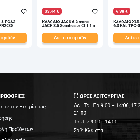
33,44 €
6,38 €
 & RCA2
ΚΑΛΩΔΙΟ JACK 6.3 mono-
ΚΑΛΩΔΙΟ XLR
RR2030
JACK 3.5 Sennheiser CI 1 1m
6.3 KAL TPC-0
 προϊόν
Δείτε το προϊόν
Δείτε 
38,00 €
7,50 €
test
False
test
False
ΡΟΦΟΡΙΕΣ
ΩΡΕΣ ΛΕΙΤΟΥΡΓΙΑΣ
Δε - Τε - Πα:9:00 – 14:00, 17
ά με την Εταιρία μας
21:00
ρήσης
Τρ - Πέ:9:00 –14:00
ολή Προϊόντων
Σάβ: Κλειστά