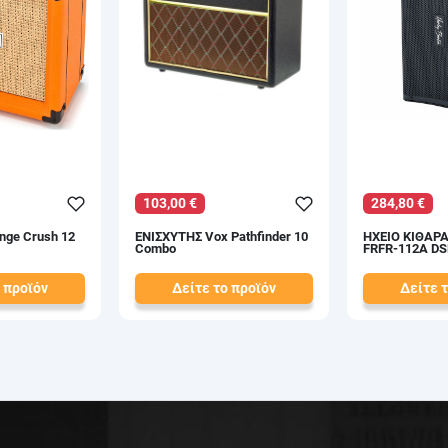
103,00 €
284,80 €
nge Crush 12
ΕΝΙΣΧΥΤΗΣ Vox Pathfinder 10
ΗΧΕΙΟ ΚΙΘΑΡΑ
Combo
FRFR-112A DS
 προϊόν
Δείτε το προϊόν
Δείτε 
117,50 €
320,00 €
test
False
test
False