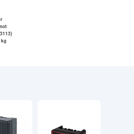
er
(not
53113)
 kg