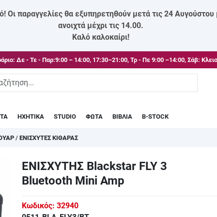
ό! Οι παραγγελίες θα εξυπηρετηθούν μετά τις 24 Αυγούστου
ανοιχτά μέχρι τις 14.00.
Καλό καλοκαίρι!
άριο:
Δε - Τε - Παρ:9:00 – 14:00, 17:30–21:00, Τρ - Πε 9:00 –14:00, Σάβ: Κλει
ΣΤΑ
ΗΧΗΤΙΚΑ
STUDIO
ΦΩΤΑ
ΒΙΒΛΙΑ
B-STOCK
ΣΟΥΑΡ
/
ΕΝΙΣΧΥΤΕΣ ΚΙΘΑΡΑΣ
ΕΝΙΣΧΥΤΗΣ Blackstar FLY 3
Bluetooth Mini Amp
Κωδικός:
32940