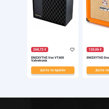
268,72 €
120,06 €
ΕΝΙΣΧΥΤΗΣ Vox VT40X
ΕΝΙΣΧΥΤΗΣ Ora
Valvetronix
Δείτε το προϊόν
Δείτε το
309,60 €
130,50 €
test
False
test
False