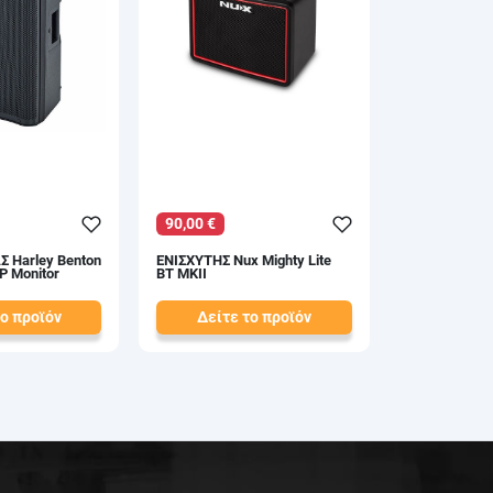
90,00 €
Σ Harley Benton
ΕΝΙΣΧΥΤΗΣ Nux Mighty Lite
P Monitor
BT MKII
το προϊόν
Δείτε το προϊόν
101,00 €
test
False