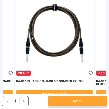
28,48 €
17,55 
SSSNAKE
ΚΑΛΩΔΙΟ JACK 6.3-JACK 6.3 SOMMER XXL 3m
ΚΑΛΩΔΙΟ
BLUE 6m
Δείτε το προϊόν
32,00 €
19,50 €
-
+
Αγορά
test
False
test
Fa