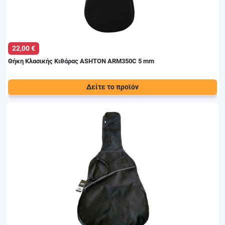
22,00 €
Θήκη Κλασικής Κιθάρας ASHTON ARM350C 5 mm
Δείτε το προϊόν
Τιμή:
ASHTON ARM350C Θήκη Ωμου Κλασικής 5 mm
24,00 €