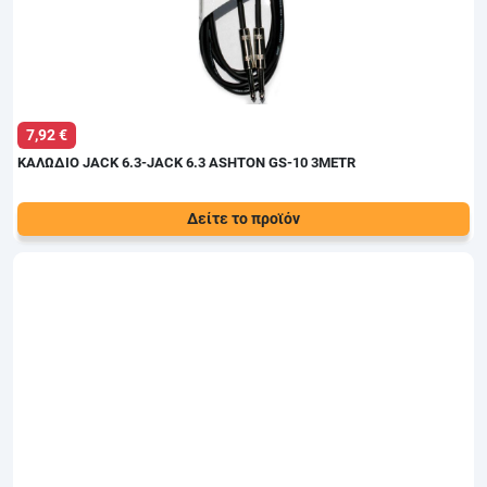
7,92 €
ΚΑΛΩΔΙΟ JACK 6.3-JACK 6.3 ASHTON GS-10 3METR
Δείτε το προϊόν
Τιμή:
Κατασκευαστής: ASHTON Αλλα Στοιχεία: Περίβλημα από
9,00 €
αγώγιμο αντιθορυβικό υλικό