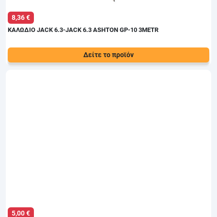
8,36 €
ΚΑΛΩΔΙΟ JACK 6.3-JACK 6.3 ASHTON GP-10 3METR
Δείτε το προϊόν
Τιμή:
Καλώδιο Καρφί/Καρφί, 3m. Βίσματα premium 1/4''
9,50 €
5,00 €