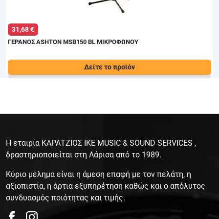
από κελεμπέκι (maple) - Μπράτσο maple - Ταστιέρα
ebonized - Χρώματα: Φυσικό βιολιού - Συνοδεύονται από
Θήκη, Δοξάρι, Υποσιάγωνο & Ρητίνη Δοξαριού.
31,68 €
ΓΕΡΑΝΟΣ ASHTON MSB150 BL ΜΙΚΡΟΦΩΝΟΥ
Δείτε το προϊόν
Τιμή:
ΓΕΡΑΝΟΣ ΜΙΚΡΟΦ. ASHTON MSB150 BL
36,00 €
Η εταιρία ΚΑΡΑΤΖΙΟΣ ΙΚΕ MUSIC & SOUND SERVICES ,
δραστηριοποιείται στη Λάρισα από το 1989.
Κύριο μέλημα είναι η άμεση επαφή με τον πελάτη, η
αξιοπιστία, η άρτια εξυπηρέτηση καθώς και ο απόλυτος
συνδυασμός ποιότητας και τιμής.