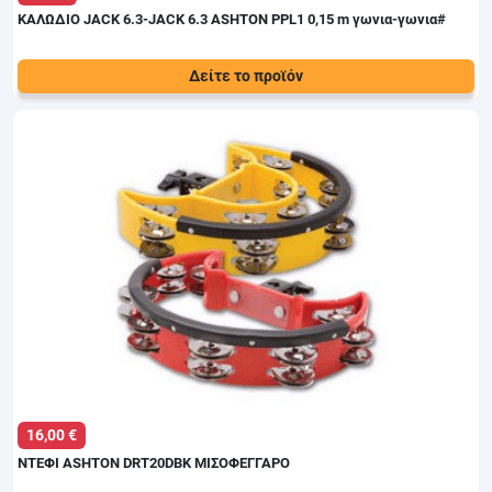
ΚΑΛΩΔΙΟ JACK 6.3-JACK 6.3 ASHTON PPL1 0,15 m γωνια-γωνια#
Δείτε το προϊόν
Τιμή:
Καλώδιο σύνδεσης πεταλιών 15cm με μεταλλικά
5,70 €
Premium γωνιακά βύσματα.
16,00 €
ΝΤΕΦΙ ASHTON DRT20DBK ΜΙΣΟΦΕΓΓΑΡΟ